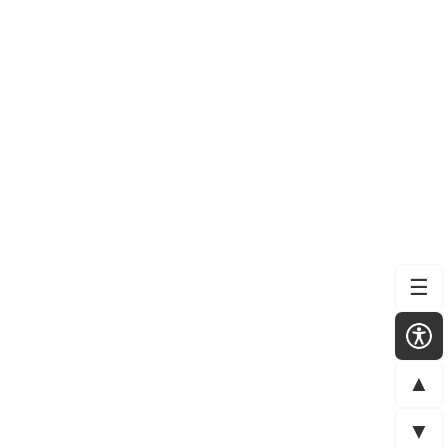
☰
▲
▼