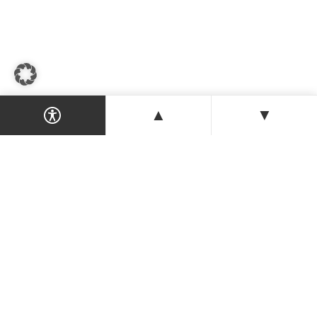
▲
▼
Dein Magazin & Guide für Nordzypern —
Orte, Veranstaltungen, Unterkünfte und
Tipps der Insel.
ENTDECKEN