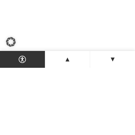
▲
▼
Dein Magazin & Guide für Nordzypern —
Orte, Veranstaltungen, Unterkünfte und
Tipps der Insel.