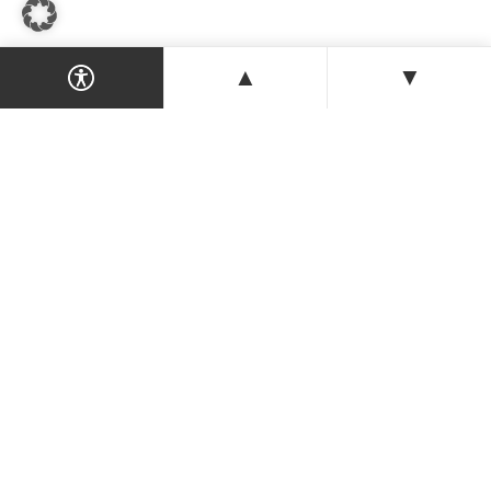
▲
▼
Dein Magazin & Guide für Nordzypern —
Orte, Veranstaltungen, Unterkünfte und
Tipps der Insel.
ENTDECKEN
Orte & Karte
Veranstaltungen
Was ist heute los?