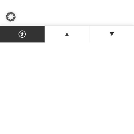
▲
▼
Dein Magazin & Guide für Nordzypern —
Orte, Veranstaltungen, Unterkünfte und
Tipps der Insel.
ENTDECKEN
Orte & Karte
Veranstaltungen