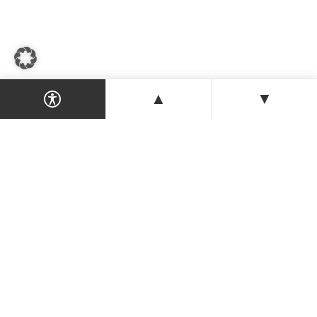
▲
▼
Dein Magazin & Guide für Nordzypern —
Orte, Veranstaltungen, Unterkünfte und
Tipps der Insel.
ENTDECKEN
Orte & Karte