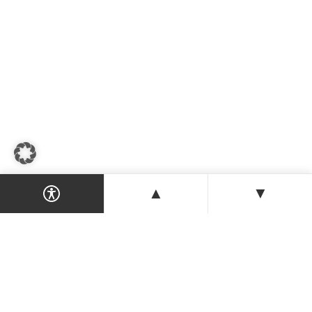
▲
▼
Dein Magazin & Guide für Nordzypern —