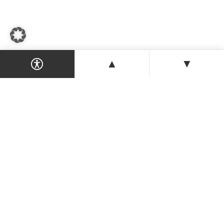
▲
▼
Dein Magazin & Guide für Nordzypern —
Orte, Veranstaltungen, Unterkünfte und
Tipps der Insel.
ENTDECKEN
Orte & Karte