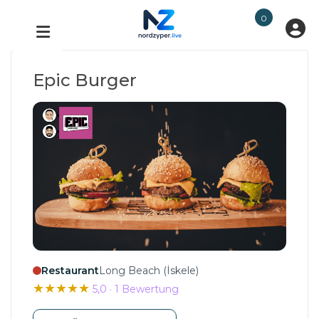
0
Epic Burger
Restaurant
Long Beach (İskele)
★
★
★
★
★
5,0 · 1 Bewertung