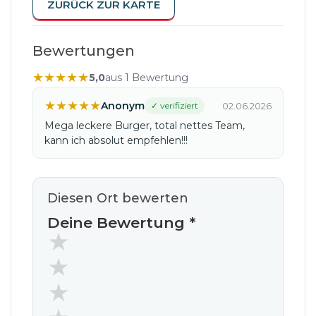
ZURÜCK ZUR KARTE
Bewertungen
★
★
★
★
★
5,0
aus 1 Bewertung
★
★
★
★
★
Anonym
✓ verifiziert
02.06.2026
Mega leckere Burger, total nettes Team,
kann ich absolut empfehlen!!!
Diesen Ort bewerten
Deine Bewertung
*