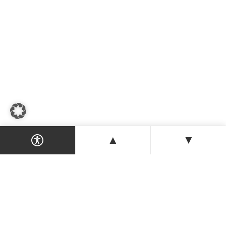
▲
▼
Dein Magazin & Guide für Nordzypern —