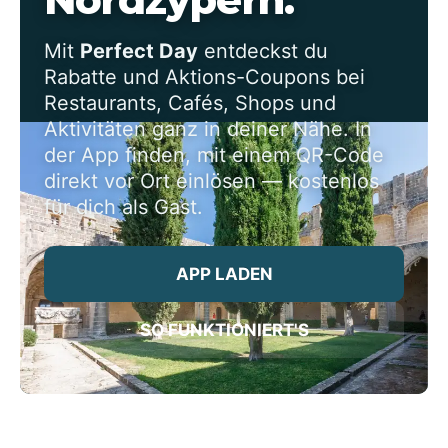
Mit
Perfect Day
entdeckst du
Rabatte und Aktions-Coupons bei
Restaurants, Cafés, Shops und
Aktivitäten ganz in deiner Nähe. In
der App finden, mit einem QR-Code
direkt vor Ort einlösen — kostenlos
für dich als Gast.
APP LADEN
SO FUNKTIONIERT'S