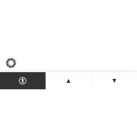
▲
▼
Dein Magazin & Guide für Nordzypern —