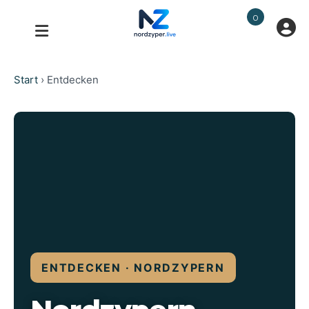
0
Start
›
Entdecken
ENTDECKEN · NORDZYPERN