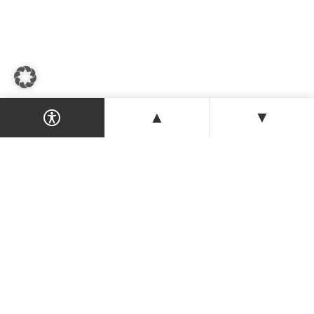
▲
▼
Dein Magazin & Guide für Nordzypern —
Orte, Veranstaltungen, Unterkünfte und
Tipps der Insel.
ENTDECKEN