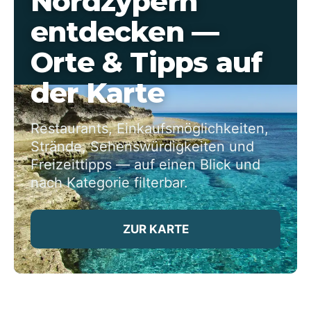
Nordzypern
entdecken —
Orte & Tipps auf
der Karte
Restaurants, Einkaufsmöglichkeiten,
Strände, Sehenswürdigkeiten und
Freizeittipps — auf einen Blick und
nach Kategorie filterbar.
ZUR KARTE