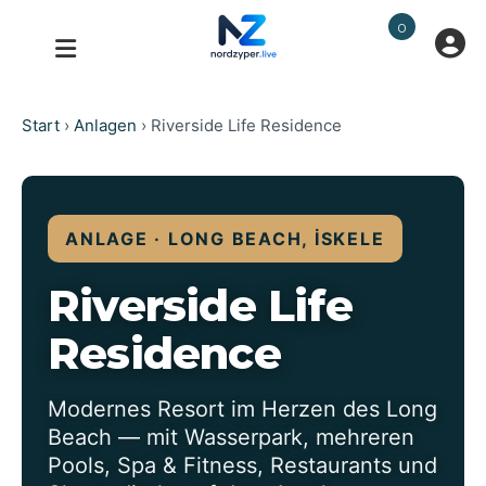
0
Start
›
Anlagen
›
Riverside Life Residence
ANLAGE · LONG BEACH, İSKELE
Riverside Life
Residence
Modernes Resort im Herzen des Long
Beach — mit Wasserpark, mehreren
Pools, Spa & Fitness, Restaurants und