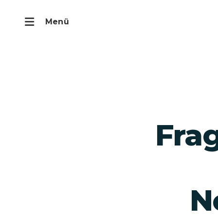
Start
›
FAQ
Fra
N