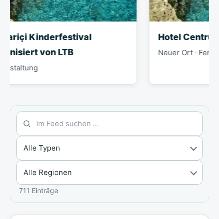
i Kinderfestival
Hotel Centrum
ert von LTB
Neuer Ort · Ferienanlage
ung
711 Einträge