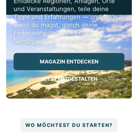
Entdecke Regionen, Anlagen, Orte
und Veranstaltungen, teile deine
Tipps und Erfahrungen — und finde,
wenn du magst, gleich deine
Ferienwohnung. Alles über
Nordzypern an einem Ort.
MAGAZIN ENTDECKEN
JETZT MITGESTALTEN
WO MÖCHTEST DU STARTEN?