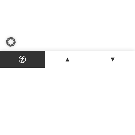
▲
▼
Dein Magazin & Guide für Nordzypern —
Orte, Veranstaltungen, Unterkünfte und
Tipps der Insel.