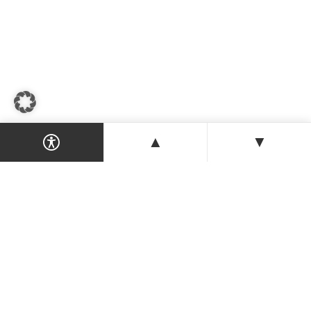
▲
▼
Dein Magazin & Guide für Nordzypern —
Orte, Veranstaltungen, Unterkünfte und
Tipps der Insel.