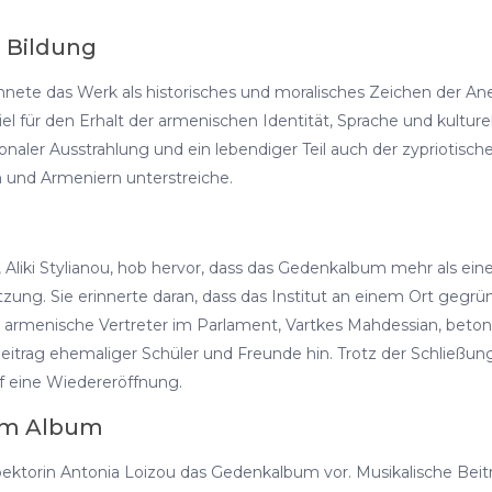
 Bildung
hnete das Werk als historisches und moralisches Zeichen der A
iel für den Erhalt der armenischen Identität, Sprache und kulture
ionaler Ausstrahlung und ein lebendiger Teil auch der zypriotische
 und Armeniern unterstreiche.
Aliki Stylianou, hob hervor, dass das Gedenkalbum mehr als eine
ng. Sie erinnerte daran, dass das Institut an einem Ort gegründ
armenische Vertreter im Parlament, Vartkes Mahdessian, beto
itrag ehemaliger Schüler und Freunde hin. Trotz der Schließun
uf eine Wiedereröffnung.
um Album
pektorin Antonia Loizou das Gedenkalbum vor. Musikalische Beit