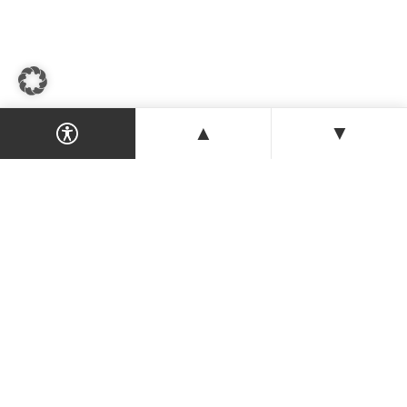
▲
▼
Dein Magazin & Guide für Nordzypern —
Orte, Veranstaltungen, Unterkünfte und
Tipps der Insel.
ENTDECKEN
Orte & Karte