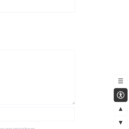
☰
▲
▼
rung speichern.