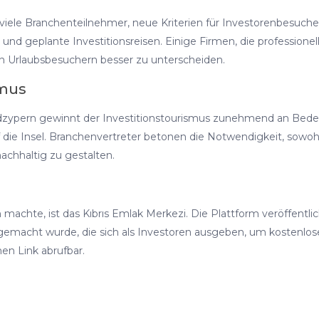
ele Branchenteilnehmer, neue Kriterien für Investorenbesuch
und geplante Investitionsreisen. Einige Firmen, die professionel
n Urlaubsbesuchern besser zu unterscheiden.
smus
ordzypern gewinnt der Investitionstourismus zunehmend an Bedeu
die Insel. Branchenvertreter betonen die Notwendigkeit, sowohl 
achhaltig zu gestalten.
 machte, ist das Kıbrıs Emlak Merkezi. Die Plattform veröffentlich
macht wurde, die sich als Investoren ausgeben, um kostenlos
en Link abrufbar.