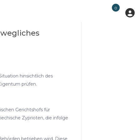
0
ewegliches
tuation hinsichtlich des
Eigentum prüfen.
schen Gerichtshofs für
echische Zyprioten, die infolge
 Behörden betrieben wird. Diese