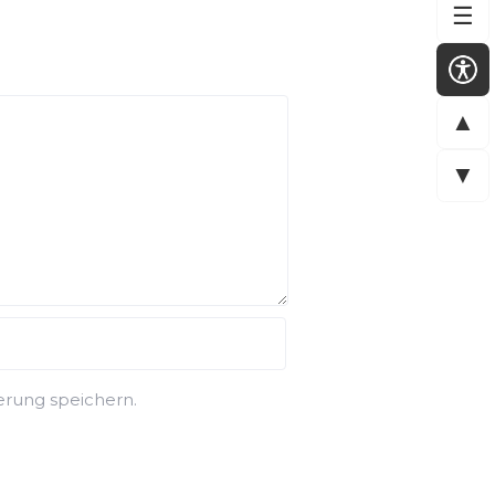
☰
▲
▼
rung speichern.