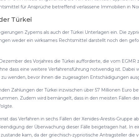
echtsmittel für Ansprüche betreffend verlassene Immobilien in N
er Türkei
gierungen Zyperns als auch der Türkei Unterlagen ein. Die zyprio
ungen weder ein wirksames Rechtsmittel darstellt noch den gefo
 im Dezember des Vorjahres die Türkei aufforderte, die vom EG
ohne dass eine weitere Verfahrensführung notwendig ist. Dabei 
e IPC zu wenden, bevor ihnen die zugesagten Entschädigungen au
henden Zahlungen der Türkei inzwischen über 57 Millionen Euro be
Summen. Zudem wird bemängelt, dass in den meisten Fällen der 
olgte.
sterrat das Verfahren in sechs Fällen der Xenides-Arestis-Gruppe 
 Beendigung der Überwachung dieser Fälle beigetragen hat. In e
zustande kam, da der griechisch-zypriotische Antragsteller die