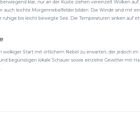
erwiegend klar, nur an der Küste ziehen vereinzelt Wolken au
auch leichte Morgennebelfelder bilden. Die Winde sind mit eine
 ruhige bis leicht bewegte See. Die Temperaturen sinken auf et
e
n wolkiger Start mit örtlichem Nebel zu erwarten, der jedoch im 
d begünstigen lokale Schauer sowie einzelne Gewitter mit Hag
.