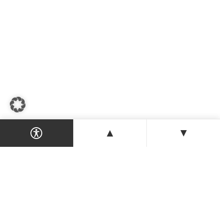
▲
▼
Dein Magazin & Guide für Nordzypern —