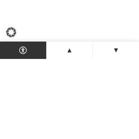
▲
▼
Dein Magazin & Guide für Nordzypern —
Orte, Veranstaltungen, Unterkünfte und
Tipps der Insel.
ENTDECKEN