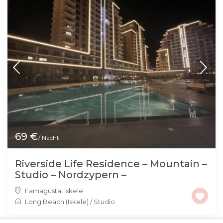
69 €
/ Nacht
Riverside Life Residence – Mountain –
Studio – Nordzypern –
Famagusta
,
Iskele
Long Beach (Iskele)
/
Studio