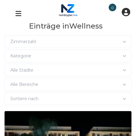
0
Einträge inWellness
Zimmerzahl
Kategorie
Alle Städte
Alle Bereiche
Sortiere nach