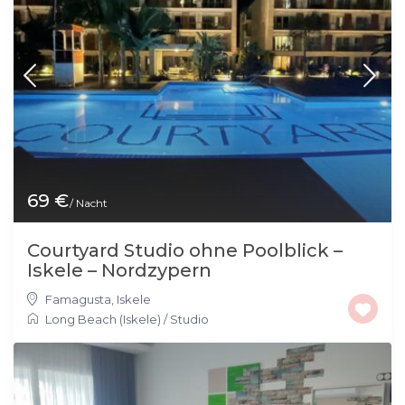
69 €
/ Nacht
Courtyard Studio ohne Poolblick –
Iskele – Nordzypern
Famagusta
,
Iskele
Long Beach (Iskele)
/
Studio