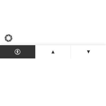
▲
▼
Dein Magazin & Guide für Nordzypern —
Orte, Veranstaltungen, Unterkünfte und
Tipps der Insel.