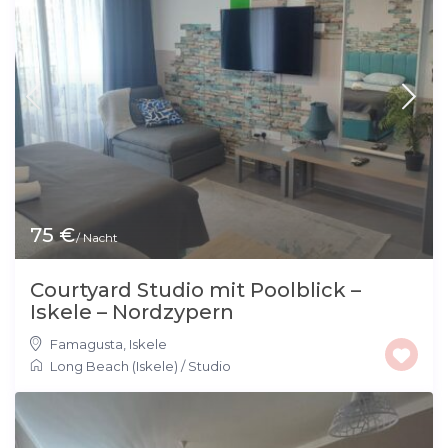
75 €
/ Nacht
Courtyard Studio mit Poolblick –
Iskele – Nordzypern
Famagusta
,
Iskele
Long Beach (Iskele)
/
Studio