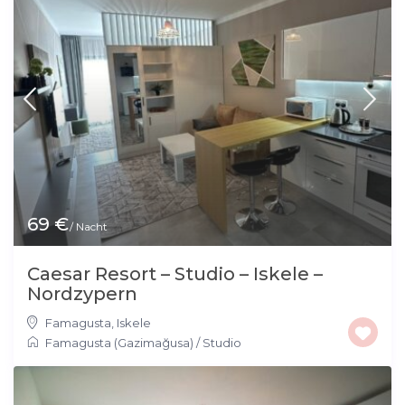
69 €
/ Nacht
Caesar Resort – Studio – Iskele –
Nordzypern
Famagusta
,
Iskele
Famagusta (Gazimağusa)
/
Studio