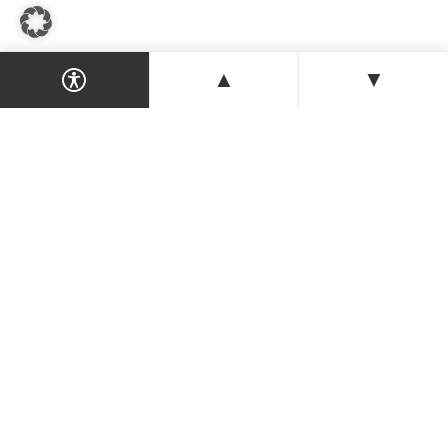
▲
▼
Dein Magazin & Guide für Nordzypern —
Orte, Veranstaltungen, Unterkünfte und
Tipps der Insel.
ENTDECKEN
Orte & Karte
Veranstaltungen
Was ist heute los?