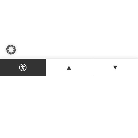
▲
▼
Dein Magazin & Guide für Nordzypern —
Orte, Veranstaltungen, Unterkünfte und
Tipps der Insel.