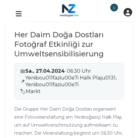
0
Her Daim Doğa Dostları
Fotoğraf Etkinliği zur
Umweltsensibilisierung
📅
Sa., 27.04.2024
· 06:30 Uhr
Yenibou011faziu00e7i Halk Plaju0131,
📌
Yenibou011faziu00e7i
🏷
Markt
Die Gruppe Her Daim Doğa Dostları organisiert
eine Fotoveranstaltung am Yeniboğaziçi Halk Plajı,
um auf Umweltverschmutzung aufmerksam zu
machen. Die Veranstaltung beginnt um 06:30 Uhr,