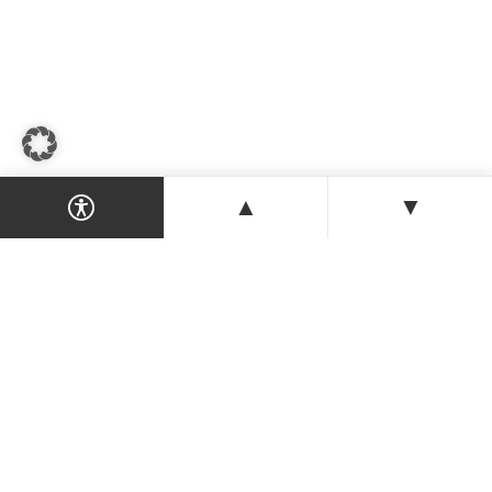
▲
▼
Dein Magazin & Guide für Nordzypern —
Orte, Veranstaltungen, Unterkünfte und
Tipps der Insel.