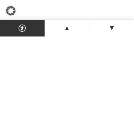
▲
▼
Dein Magazin & Guide für Nordzypern —
Orte, Veranstaltungen, Unterkünfte und
Tipps der Insel.
ENTDECKEN
Orte & Karte
Veranstaltungen