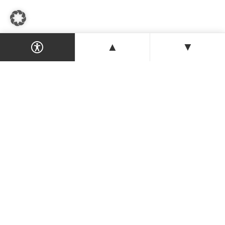
▲
▼
Dein Magazin & Guide für Nordzypern —
Orte, Veranstaltungen, Unterkünfte und
Tipps der Insel.
ENTDECKEN
Orte & Karte
Veranstaltungen