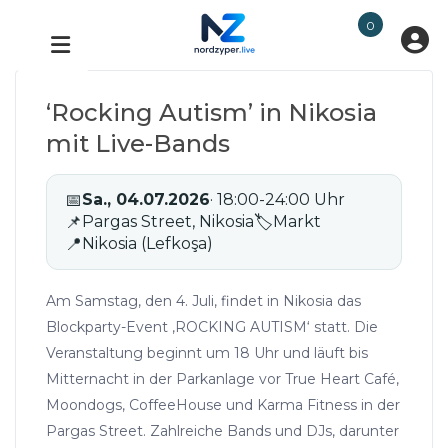
0
‘Rocking Autism’ in Nikosia
mit Live-Bands
📅
Sa., 04.07.2026
· 18:00-24:00 Uhr
📌
Pargas Street, Nikosia
🏷
Markt
📍
Nikosia (Lefkoşa)
Am Samstag, den 4. Juli, findet in Nikosia das
Blockparty-Event ‚ROCKING AUTISM‘ statt. Die
Veranstaltung beginnt um 18 Uhr und läuft bis
Mitternacht in der Parkanlage vor True Heart Café,
Moondogs, CoffeeHouse und Karma Fitness in der
Pargas Street. Zahlreiche Bands und DJs, darunter