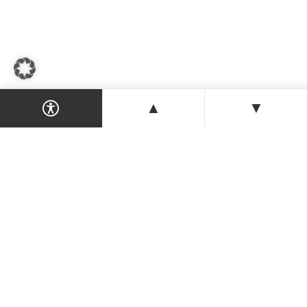
▲
▼
Dein Magazin & Guide für Nordzypern —
Orte, Veranstaltungen, Unterkünfte und
Tipps der Insel.
ENTDECKEN