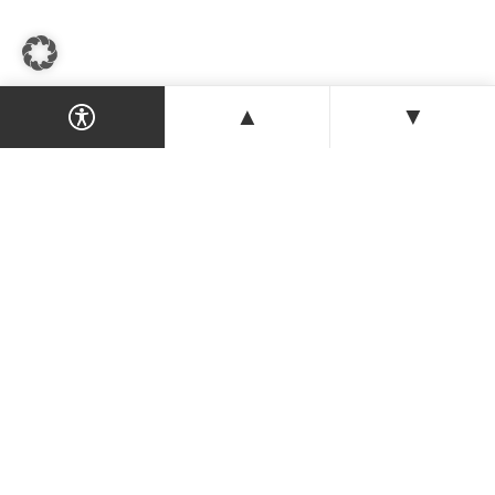
▲
▼
Dein Magazin & Guide für Nordzypern —
Orte, Veranstaltungen, Unterkünfte und
Tipps der Insel.
ENTDECKEN
Orte & Karte
Veranstaltungen