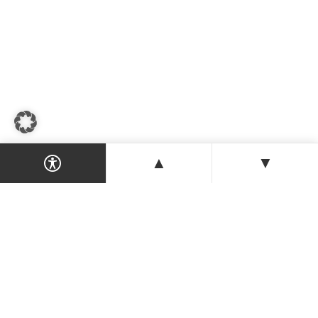
▲
▼
Dein Magazin & Guide für Nordzypern —
Orte, Veranstaltungen, Unterkünfte und
Tipps der Insel.